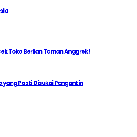
sia
b Cek Toko Berlian Taman Anggrek!
o yang Pasti Disukai Pengantin