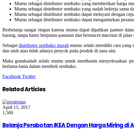
Mumu sebagai distributor sembako yang memberikan harga mur
Mumu sebagai distributor sembako yang sudah bekerja sama d
Mumu sebagai distributor sembako dapat melayani dengan cepa
Mumu sebagai distributor sembako dapat mengantarkan pesanan
Berbelanja sangat ringan karena mumu dapat dijadikan partner da
barang, tanpa harus berpanas-panasan dan bermacet-macetan di jalan
Sebagai
distributor sembako murah
mumu selalu memiliki cara yang 
dan utuh atau tidak adanya penyok pada produk di sana sini.
Maka gunakanlah selalu mumu untuk membantu menyelesaikan perm
berlama-lama dalam membeli sembako.
Google+
LinkedIn
StumbleUpon
Tumblr
Pinterest
Reddit
VKontakte
Share
Print
Facebook
Twitter
via
Email
Related Articles
April 15, 2017
1,500
Belanja Perabotan IKEA Dengan Harga Miring di A