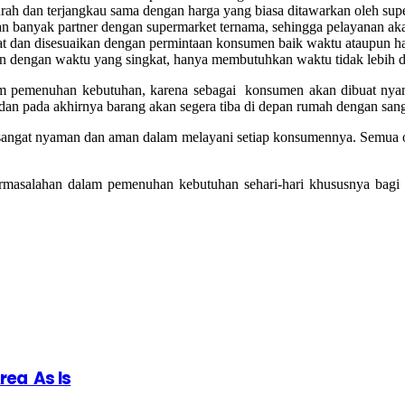
ah dan terjangkau sama dengan harga yang biasa ditawarkan oleh sup
an banyak partner dengan supermarket ternama, sehingga pelayanan a
t dan disesuaikan dengan permintaan konsumen baik waktu ataupun ha
 dengan waktu yang singkat, hanya membutuhkan waktu tidak lebih da
lam pemenuhan kebutuhan, karena sebagai konsumen akan dibuat nyam
 dan pada akhirnya barang akan segera tiba di depan rumah dengan san
sangat nyaman dan aman dalam melayani setiap konsumennya. Semua o
asalahan dalam pemenuhan kebutuhan sehari-hari khususnya bagi pa
rea As Is