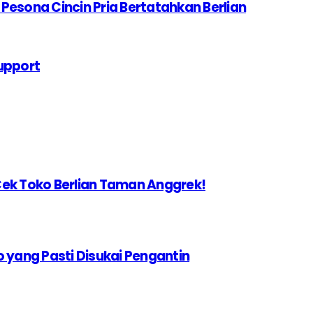
Pesona Cincin Pria Bertatahkan Berlian
upport
b Cek Toko Berlian Taman Anggrek!
o yang Pasti Disukai Pengantin