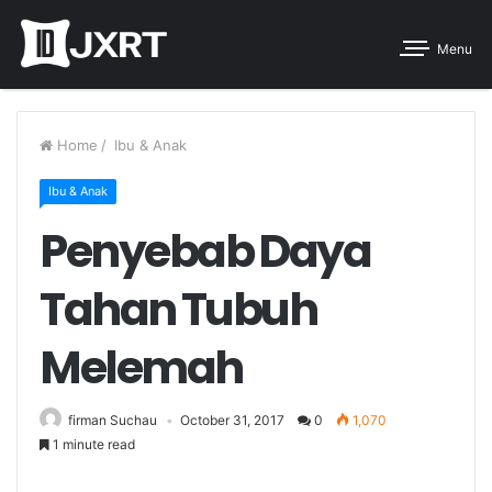
Menu
Home
/
Ibu & Anak
Ibu & Anak
Penyebab Daya
Tahan Tubuh
Melemah
firman Suchau
October 31, 2017
0
1,070
1 minute read