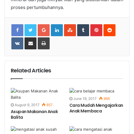
proses pertumbuhannya.
Google+
LinkedIn
StumbleUpon
Tumblr
Pinterest
Reddit
VKontakte
Share
Print
via
Email
Related Articles
June 19, 2017
966
Cara Mudah Mengajarkan
August 9, 2017
857
Anak Membaca
Asupan Makanan Anak
Balita