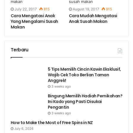
July 22, 2017
815
August 19, 2017
915
Cara Mengatasi Anak
Cara Mudah Mengatasi
Yang Mengalami Susah
Anak Susah Makan
Makan
Terbaru
5 Tips Memilih Cincin Kawin Eksklusif,
Wajib Cek Toko Berlian Taman
Anggrek!
3 weeks ago
Bingung Memilih Hadiah Pernikahan?
Ini Kado yang Pasti Disukai
Pengantin
3 weeks ago
How to Make the Most of Free Spins in NZ
July 6, 2026