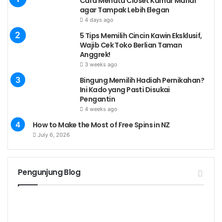
Cara Menata Closet Kamar Mandi
agar Tampak Lebih Elegan
4 days ago
5 Tips Memilih Cincin Kawin Eksklusif,
Wajib Cek Toko Berlian Taman
Anggrek!
3 weeks ago
Bingung Memilih Hadiah Pernikahan?
Ini Kado yang Pasti Disukai
Pengantin
4 weeks ago
How to Make the Most of Free Spins in NZ
July 6, 2026
Pengunjung Blog