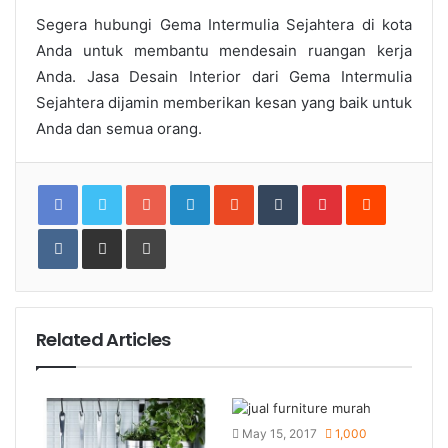
Segera hubungi Gema Intermulia Sejahtera di kota
Anda untuk membantu mendesain ruangan kerja
Anda.
Jasa Desain Interior
dari Gema Intermulia
Sejahtera dijamin memberikan kesan yang baik untuk
Anda dan semua orang.
Google+
LinkedIn
StumbleUpon
Tumblr
Pinterest
Reddit
VKontakte
Share
Print
via
Email
Related Articles
May 15, 2017
1,000