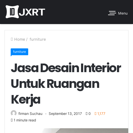
Menu
Home
/
furniture
furniture
Jasa Desain Interior
Untuk Ruangan
Kerja
firman Suchau
September 13, 2017
0
1,177
1 minute read